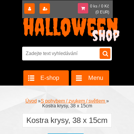
0 ks / 0 Kč
(0 EUR)
E-shop
Menu
Úvod
»
S pohybem / zvukem / světlem
»
Kostra krysy, 38 x 15cm
Kostra krysy, 38 x 15cm