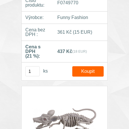
Číslo
F0749770
produktu:
Výrobce:
Funny Fashion
Cena bez
361 Kč
(15 EUR)
DPH :
Cena s
DPH
437 Kč
(18 EUR)
(21 %):
ks