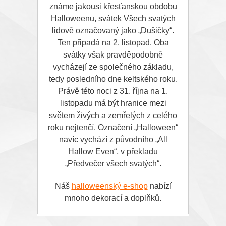
známe jakousi křesťanskou obdobu
Halloweenu, svátek Všech svatých
lidově označovaný jako „Dušičky“.
Ten připadá na 2. listopad. Oba
svátky však pravděpodobně
vycházejí ze společného základu,
tedy posledního dne keltského roku.
Právě této noci z 31. října na 1.
listopadu má být hranice mezi
světem živých a zemřelých z celého
roku nejtenčí. Označení „Halloween“
navíc vychází z původního „All
Hallow Even“, v překladu
„Předvečer všech svatých“.
Náš
halloweenský e-shop
nabízí
mnoho dekorací a doplňků.